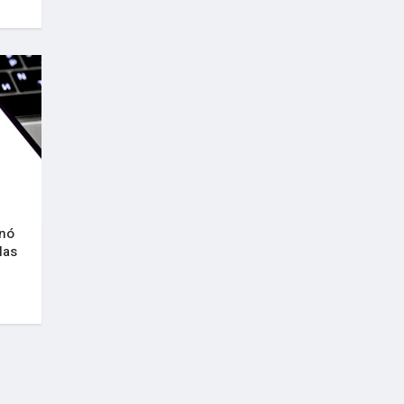
onó
las