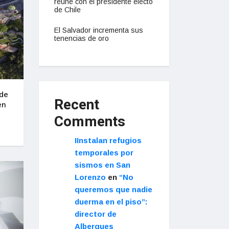
reúne con el presidente electo
de Chile
El Salvador incrementa sus
tenencias de oro
nde
Recent
en
Comments
IInstalan refugios
temporales por
sismos en San
Lorenzo
en
“No
queremos que nadie
duerma en el piso”:
director de
Albergues