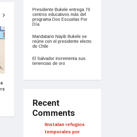
Presidente Bukele entrega 70
centros educativos más del
programa Dos Escuelas Por
Día
NACIONAL
NACIONAL
Mandatario Nayib Bukele se
reúne con el presidente electo
de Chile
El Salvador incrementa sus
tenencias de oro
 a
Presidente Bukele anuncia su
Salvadoreños cele
ers
decisión de buscar la reelección
júbilo anuncio de 
en 2024
buscar la reelecci
Recent
septiembre 16, 2022
septiembre 16, 2022
Comments
IInstalan refugios
temporales por