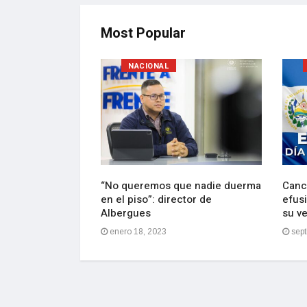
Most Popular
NACIONAL
lebran con
“No queremos que nadie duerma
Canci
e Bukele de
en el piso”: director de
efusi
ción
Albergues
su v
2
enero 18, 2023
sept