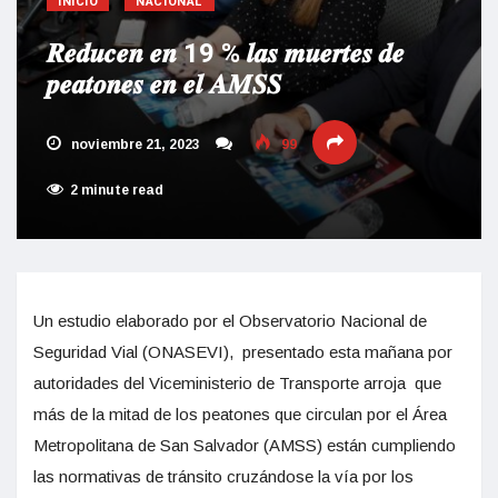
INICIO
NACIONAL
𝑹𝒆𝒅𝒖𝒄𝒆𝒏 𝒆𝒏 19 % 𝒍𝒂𝒔 𝒎𝒖𝒆𝒓𝒕𝒆𝒔 𝒅𝒆
𝒑𝒆𝒂𝒕𝒐𝒏𝒆𝒔 𝒆𝒏 𝒆𝒍 𝑨𝑴𝑺𝑺
noviembre 21, 2023
99
2 minute read
Un estudio elaborado por el Observatorio Nacional de
Seguridad Vial (
ONASEVI
), presentado esta mañana por
autoridades del Viceministerio de Transporte arroja que
más de la mitad de los peatones que circulan por el Área
Metropolitana de San Salvador (AMSS) están cumpliendo
las normativas de tránsito cruzándose la vía por los