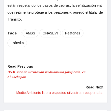
están respetando los pasos de cebras, la señalización vial
que realmente protege a los peatones», agregó el titular de
Tránsito.
Tags
:
AMSS
ONASEVI
Peatones
Tránsito
Read Previous
𝑫𝑵𝑴 𝒔𝒂𝒄𝒂 𝒅𝒆 𝒄𝒊𝒓𝒄𝒖𝒍𝒂𝒄𝒊𝒐́𝒏 𝒎𝒆𝒅𝒊𝒄𝒂𝒎𝒆𝒏𝒕𝒐 𝒇𝒂𝒍𝒔𝒊𝒇𝒊𝒄𝒂𝒅𝒐, 𝒆𝒏
𝑨𝒉𝒖𝒂𝒄𝒉𝒂𝒑𝒂́𝒏
Read Next
Medio Ambiente libera especies silvestres recuperadas