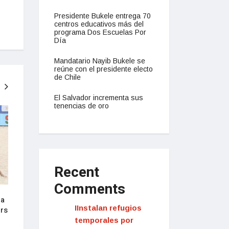
Presidente Bukele entrega 70
centros educativos más del
programa Dos Escuelas Por
Día
Mandatario Nayib Bukele se
reúne con el presidente electo
de Chile
El Salvador incrementa sus
tenencias de oro
NACIONAL
NACIONAL
Recent
Comments
 a
Presidente Bukele anuncia su
Salvadoreños cele
IInstalan refugios
ers
decisión de buscar la reelección
júbilo anuncio de 
en 2024
buscar la reelecci
temporales por