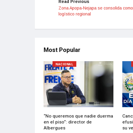
Read Previous
Zona Apopa-Nejapa se consolida como
logístico regional
Most Popular
NACIONAL
lebran con
“No queremos que nadie duerma
Canci
e Bukele de
en el piso”: director de
efusi
ción
Albergues
su v