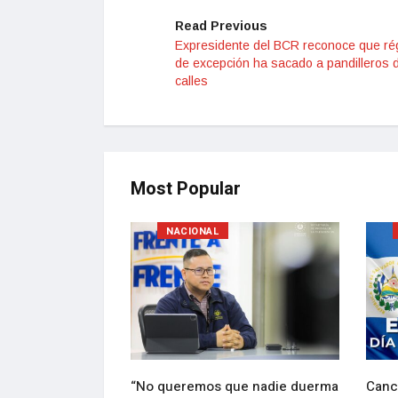
Read Previous
Expresidente del BCR reconoce que r
de excepción ha sacado a pandilleros d
calles
Most Popular
NACIONAL
lebran con
“No queremos que nadie duerma
Canci