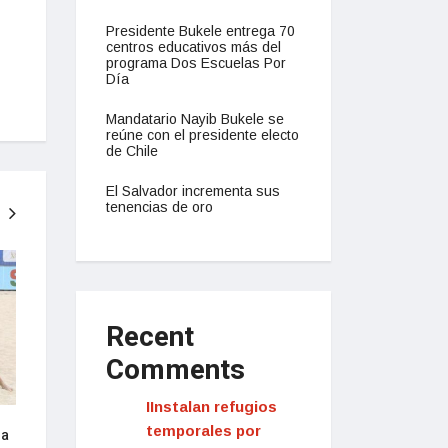
Presidente Bukele entrega 70
centros educativos más del
programa Dos Escuelas Por
Día
Mandatario Nayib Bukele se
reúne con el presidente electo
de Chile
El Salvador incrementa sus
tenencias de oro
NACIONAL
NACIONAL
Recent
Comments
IInstalan refugios
temporales por
 a
Presidente Bukele anuncia su
Salvadoreños cele