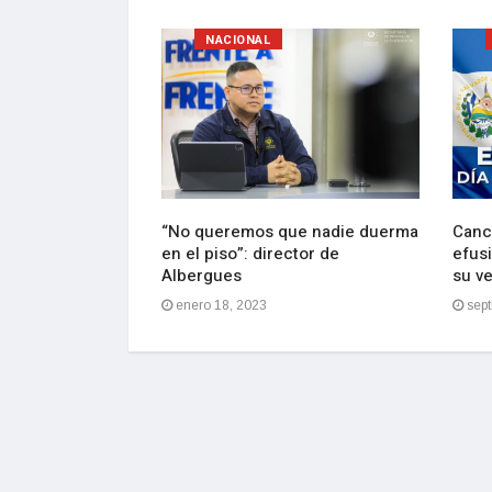
NACIONAL
lebran con
“No queremos que nadie duerma
Canci
e Bukele de
en el piso”: director de
efusi
ción
Albergues
su v
2
enero 18, 2023
sept