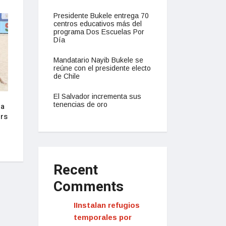
Presidente Bukele entrega 70
NACIONAL
NACIONAL
centros educativos más del
programa Dos Escuelas Por
Día
Mandatario Nayib Bukele se
reúne con el presidente electo
de Chile
El Salvador incrementa sus
tenencias de oro
 a
Presidente Bukele anuncia su
Salvadoreños cele
ers
decisión de buscar la reelección
júbilo anuncio de 
en 2024
buscar la reelecci
septiembre 16, 2022
septiembre 16, 2022
Recent
Comments
IInstalan refugios
temporales por