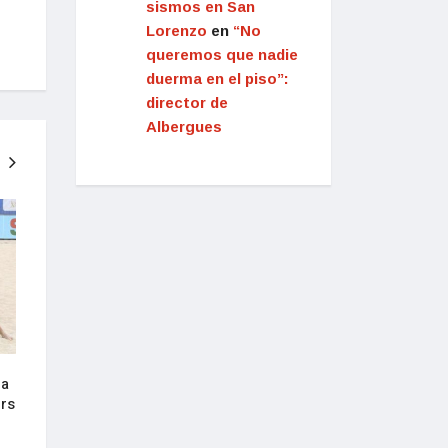
sismos en San
Lorenzo
en
“No
queremos que nadie
duerma en el piso”:
director de
Albergues
NACIONAL
NACIONAL
 a
Presidente Bukele anuncia su
Salvadoreños cele
ers
decisión de buscar la reelección
júbilo anuncio de 
en 2024
buscar la reelecci