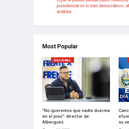
«Que el pueblo decida sobre reelecció
presidencial es lo más democrático», a
analista
Most Popular
NACIONAL
lebran con
“No queremos que nadie duerma
Canci
e Bukele de
en el piso”: director de
efusi
ción
Albergues
su v