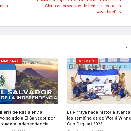
n
El Salvador expresa su interés de trabajar con
firma
China en proyectos de beneficio para los
salvadoreños
NACIONAL
DEPORTE
llería de Rusia envía
La Pirraya hace historia avanza
vo saludo a El Salvador por
las semifinales de World Winn
erdadera independencia
Cup Cagliari 2022