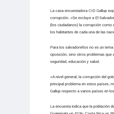
La casa encuestadora CID Gallup expl
corrupción. «Se excluye a El Salvador
(los ciudadanos) la corrupción como e
los habitantes de cada una de las na
Para los salvadoreños no es un tema p
oposición, sino otros problemas que 
seguridad, educación y salud.
«A nivel general, la corrupción del go
principal problema en estos países, m
Gallup respecto a varios países en los
La encuesta indica que la población 
Guatemala un 42 %; Costa Rica un 38