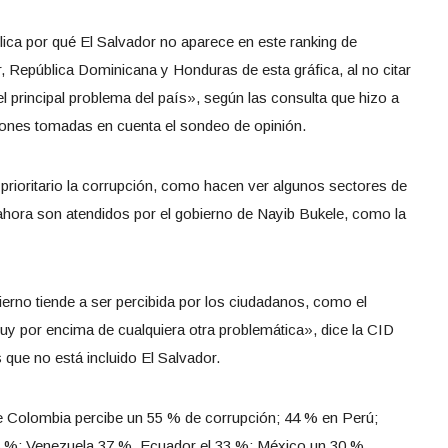
ica por qué El Salvador no aparece en este ranking de
, República Dominicana y Honduras de esta gráfica, al no citar
l principal problema del país», según las consulta que hizo a
ciones tomadas en cuenta el sondeo de opinión.
rioritario la corrupción, como hacen ver algunos sectores de
ahora son atendidos por el gobierno de Nayib Bukele, como la
bierno tiende a ser percibida por los ciudadanos, como el
uy por encima de cualquiera otra problemática», dice la CID
 que no está incluido El Salvador.
de Colombia percibe un 55 % de corrupción; 44 % en Perú;
 %; Venezuela 37 %, Ecuador el 33 %; México un 30 %,