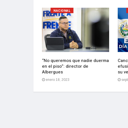
NACIONAL
lebran con
“No queremos que nadie duerma
Canci
e Bukele de
en el piso”: director de
efusi
ción
Albergues
su v
2
enero 18, 2023
sept