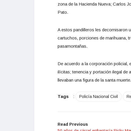
zona de la Hacienda Nueva; Carlos Jos
Pato.
A estos pandilleros les decomisaron 
cartuchos, porciones de marihuana, tre
pasamontañas.
De acuerdo a la corporación policial,
ilícitas; tenencia y portación ilegal 
llevaban una figura de la santa muerte
Tags
:
Policía Nacional Civil
Re
Read Previous
50 años de cárcel enfrentaría Ricky Mar