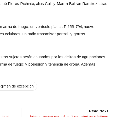
ué Flores Pichinte, alias Cali; y Martín Beltrán Ramírez, alias
un arma de fuego, un vehículo placas P 155-794, nueve
s celulares, un radio transmisor portátil; y gorros
 estos sujetos serán acusados por los delitos de agrupaciones
de arma de fuego; y posesión y tenencia de droga. Además
.
gimen de excepción
Read Next
tin si
Inicia proceso para digitalizar trámites relativos