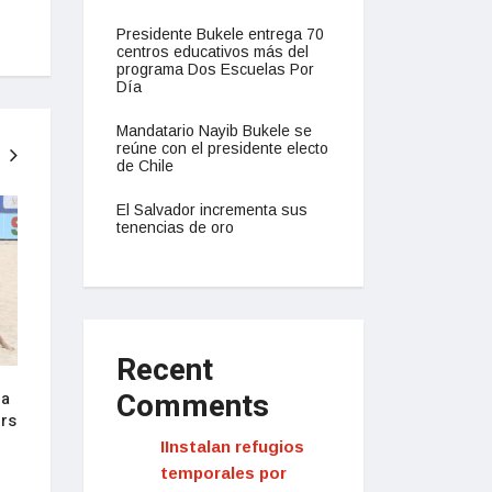
Presidente Bukele entrega 70
centros educativos más del
programa Dos Escuelas Por
Día
Mandatario Nayib Bukele se
reúne con el presidente electo
de Chile
NACIONAL
NACIONAL
El Salvador incrementa sus
tenencias de oro
Recent
Comments
 a
Presidente Bukele anuncia su
Salvadoreños cele
ers
decisión de buscar la reelección
júbilo anuncio de 
en 2024
buscar la reelecci
IInstalan refugios
temporales por
septiembre 16, 2022
septiembre 16, 2022