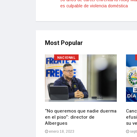
es culpable de violencia doméstica
Most Popular
NACIONAL
lebran con
“No queremos que nadie duerma
Canci
e Bukele de
en el piso”: director de
efusi
ción
Albergues
su v
2
enero 18, 2023
sept