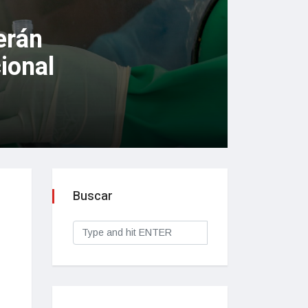
erán
ional
Buscar