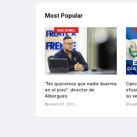
Most Popular
NACIONAL
lebran con
“No queremos que nadie duerma
Canci
e Bukele de
en el piso”: director de
efusi
ción
Albergues
su v
2
enero 18, 2023
sept