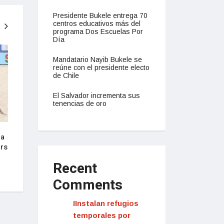
Presidente Bukele entrega 70
centros educativos más del
programa Dos Escuelas Por
Día
NACIONAL
NACIONAL
Mandatario Nayib Bukele se
reúne con el presidente electo
de Chile
El Salvador incrementa sus
tenencias de oro
 a
Presidente Bukele anuncia su
Salvadoreños cele
ers
decisión de buscar la reelección
júbilo anuncio de 
en 2024
buscar la reelecci
Recent
septiembre 16, 2022
septiembre 16, 2022
Comments
IInstalan refugios
temporales por